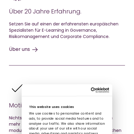
Über 20 Jahre Erfahrung.
Setzen Sie auf einen der erfahrensten europäischen
Spezialisten für E-Learning in Governance,
Risikomanagement und Corporate Compliance.
Über uns
Motivation durch Relevanz.
This website uses cookies
We use cookies to personalise content and
Nichts fördert den Lernerfolg Ihrer Mitarbeitenden
ads, to provide social media features and to
analyse our traffic. We also share information
mehr als relevante Schulungsinhalte. Mit unseren
about your use of our site with our social
modularen Lösungen und adaptiven Kursen erreichen
media, advertising and analytics partners