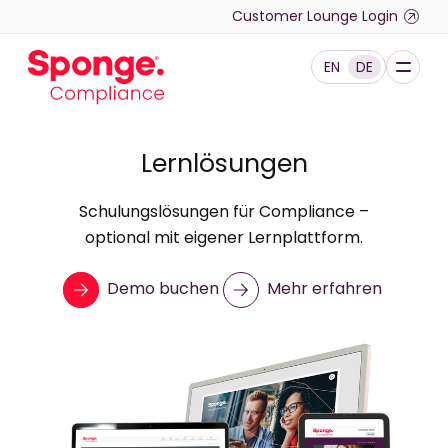
Skip to main content
Customer Lounge Login
EN
DE
Deutsch: Sponge Group Holdings Limited (Complianc
Lernlösungen
Schulungslösungen für Compliance –
optional mit eigener Lernplattform.
Demo buchen
Mehr erfahren