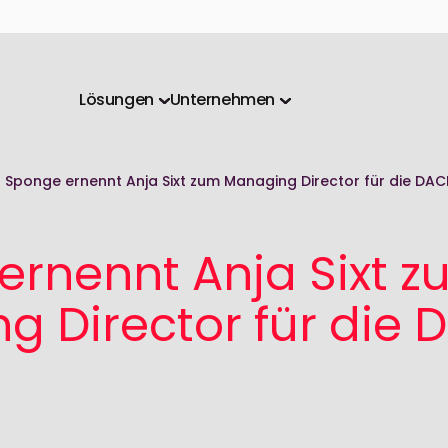
Lösungen
Unternehmen
pliance)
Complianceschulungen
Über uns
Lernplattform
Übersicht
Compliance Webshop
Übersicht
Sponge ernennt Anja Sixt zum Managing Director für die DA
Artikel & News
Compliance-Th
Demo buchen
Demo buchen
Use Cases
Demo buchen
Case studies
ernennt Anja Sixt 
Partner und Reseller
g Director für die
Karriere
Unsere Unternehmensgruppe
Kontaktieren Sie uns