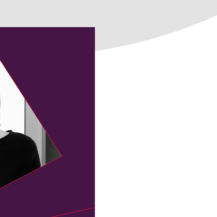
Neu: Verhaltenskodex
Alle E-Learnings