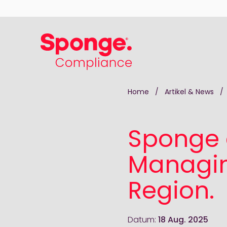
Skip to main content
Deutsch: Sponge Group Holdings Limited (Com
Home
/
Artikel & News
/
Sponge 
Managin
Region.
Datum:
18 Aug. 2025