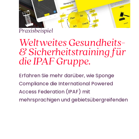
Praxisbeispiel
Weltweites Gesundheits-
& Sicherheitstraining für
die IPAF Gruppe.
Erfahren Sie mehr darüber, wie Sponge
Compliance die International Powered
Access Federation (IPAF) mit
mehrsprachigen und gebietsübergreifenden
Lösungen für
150.000 Lernende weltweit
unterstützt.
Als weltweit anerkannter Marktführer für die
Schulung und Zulassung von Maschinen nutzt