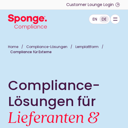
Skip to main content
Customer Lounge Login
EN
DE
Deutsch: Sponge Group Holdings Limited (Complianc
Home
/
Compliance-Lösungen
/
Lernplattform
/
Compliance für Externe
Compliance
-
Lösungen für
Lieferanten &