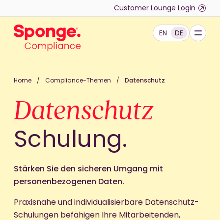
Skip to main content
Customer Lounge Login
EN
DE
Deutsch: Sponge Group Holdings Limited (Complianc
Home
/
Compliance-Themen
/
Datenschutz
Datenschutz
Schulung.
Stärken Sie den sicheren Umgang mit
personenbezogenen Daten.
Praxisnahe und individualisierbare Datenschutz-
Schulungen befähigen Ihre Mitarbeitenden,