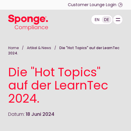
Skip to main content
Customer Lounge Login
EN
DE
Deutsch: Sponge Group Holdings Limited (Complianc
Home
/
Artikel & News
/
Die "Hot Topics" auf der LearnTec
2024.
Die "Hot Topics"
auf der LearnTec
2024.
Datum:
18 Juni 2024