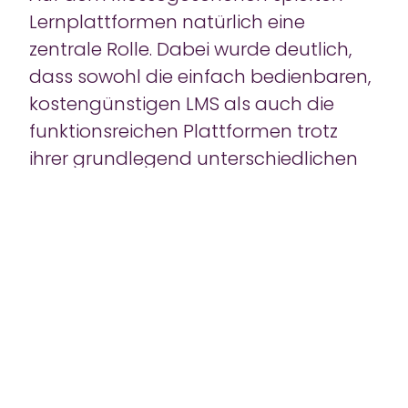
Lernplattformen natürlich eine
zentrale Rolle. Dabei wurde deutlich,
dass sowohl die einfach bedienbaren,
kostengünstigen LMS als auch die
funktionsreichen Plattformen trotz
ihrer grundlegend unterschiedlichen
Ausrichtungen starkes Interesse auf
sich zogen.
Unsere brandneue Compliance-
Trainingsplattform bietet hierzu eine
Lösung, die beide Ansprüche
berücksichtigt.
Sie ist skalierbar für Schulungsgruppen
von 100 bis 10.000 Lernenden und stellt